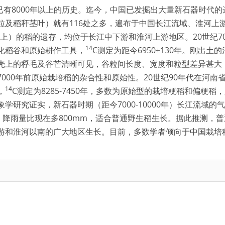
8000
已有
年以上的历史。迄今，中国已发掘出大量新石器时代的
116
粒及稻秆茎叶）就有
处之多，遍布于中国长江流域、淮河上
20
7
上）的稻的遗存，均位于长江中下游和淮河上游地区。
世纪
14
C
6950
130
化稻谷和原始耕作工具，
测定为距今
±
年。刚出土的
壳上的稃毛及谷芒清晰可见，谷粒间长度、宽度和粒型差异甚大
7000
20
90
年前原始栽培稻的杂合性和原始性。
世纪
年代在河南
14
C
8285-7450
，
测定为
年，多数为原始型的栽培粳稻和偏粳稻，
7000-10000
象学研究证实，新石器时期（距今
年）长江流域的气
800mm
，降雨量比现在多
，适合普通野生稻生长。据此推测，普
游和淮河以南的广大地区生长。目前，多数学者倾向于中国栽培
。