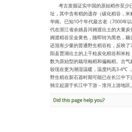
考古发掘证实中国的原始稻作至少
址，其中含有稻的遗存（碳化稻谷，米
10
7000
华南。已知
个年代最古老（
年以
代在浙江省余姚县河姆渡出土的大量炭
姆渡稻谷呈金黄色，随即转为黑色，颖
还混有少量的普通野生稻谷粒，反映了
阳县贾湖出土的上千粒炭化稻谷和米粒
数为原始型的栽培籼稻和偏籼稻。古气
3-4
较现在更为潮湿温暖，温度约高
℃
野生稻在新石器时期可能已在长江中下
独立起源于长江中下游
－
淮河上游地区
Did this page help you?