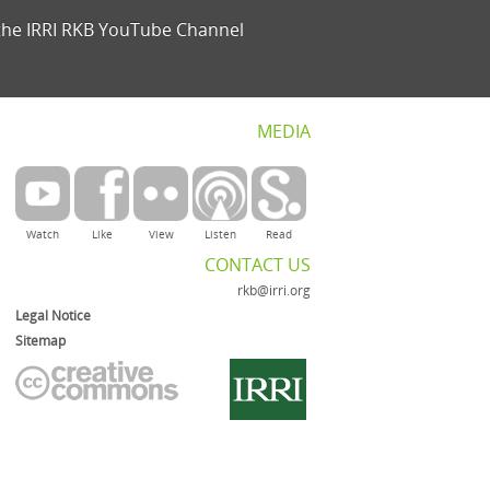
the IRRI RKB YouTube Channel
MEDIA
Watch
Like
View
Listen
Read
CONTACT US
rkb@irri.org
Legal Notice
Sitemap