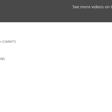
See more videos on 
er (CIMMYT)
URE)