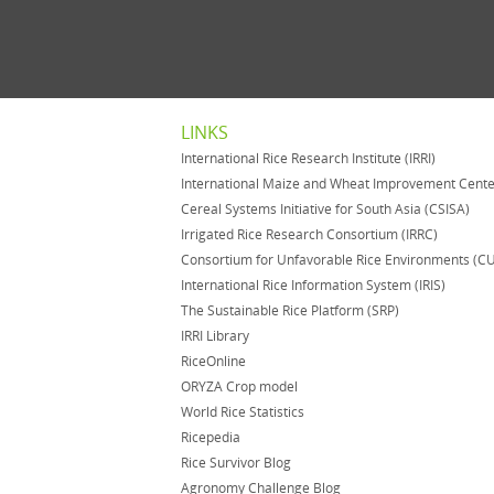
LINKS
International Rice Research Institute (IRRI)
International Maize and Wheat Improvement Cent
Cereal Systems Initiative for South Asia (CSISA)
Irrigated Rice Research Consortium (IRRC)
Consortium for Unfavorable Rice Environments (C
International Rice Information System (IRIS)
The Sustainable Rice Platform (SRP)
IRRI Library
RiceOnline
ORYZA Crop model
World Rice Statistics
Ricepedia
Rice Survivor Blog
Agronomy Challenge Blog