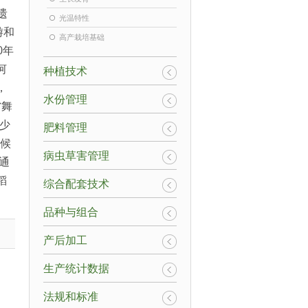
遗
光温特性
游和
高产栽培基础
0
年
河
种植技术
，
水份管理
省舞
少
肥料管理
候
病虫草害管理
通
稻
综合配套技术
品种与组合
产后加工
生产统计数据
法规和标准