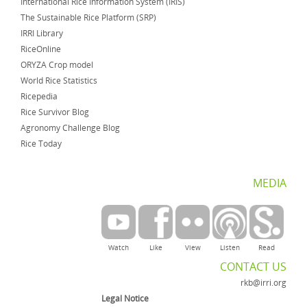
International Rice Information System (IRIS)
The Sustainable Rice Platform (SRP)
IRRI Library
RiceOnline
ORYZA Crop model
World Rice Statistics
Ricepedia
Rice Survivor Blog
Agronomy Challenge Blog
Rice Today
MEDIA
Watch
Like
View
Listen
Read
CONTACT US
rkb@irri.org
Legal Notice