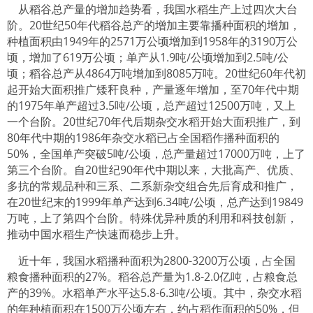
从稻谷总产量的增加趋势看，我国水稻生产上过四次大台
阶。20世纪50年代稻谷总产的增加主要靠播种面积的增加，
种植面积由1949年的2571万公顷增加到1958年的3190万公
顷，增加了619万公顷；单产从1.9吨/公顷增加到2.5吨/公
顷；稻谷总产从4864万吨增加到8085万吨。20世纪60年代初
起开始大面积推广矮秆良种，产量逐年增加，至70年代中期
的1975年单产超过3.5吨/公顷，总产超过12500万吨，又上
一个台阶。20世纪70年代后期杂交水稻开始大面积推广，到
80年代中期的1986年杂交水稻已占全国稻作播种面积的
50%，全国单产突破5吨/公顷，总产量超过17000万吨，上了
第三个台阶。自20世纪90年代中期以来，大批高产、优质、
多抗的常规品种和三系、二系新杂交组合先后育成和推广，
在20世纪末的1999年单产达到6.34吨/公顷，总产达到19849
万吨，上了第四个台阶。特殊优异种质的利用和科技创新，
推动中国水稻生产快速而稳步上升。
近十年，我国水稻播种面积为2800-3200万公顷，占全国
粮食播种面积的27%。稻谷总产量为1.8-2.0亿吨，占粮食总
产的39%。水稻单产水平达5.8-6.3吨/公顷。其中，杂交水稻
的年种植面积在1500万公顷左右，约占稻作面积的50%，但