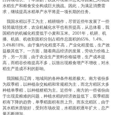
水稻生产和粮食安全构成巨大挑战。因此，为满足消费需
求，继续提高水稻单产水平将是一项长期的任务。
我国水稻以手工为主，精耕细作，尽管近些年发展了一些
轻简栽培技术，农业机械化水平也有所提高，从总体看，我
国稻作的机械化程度低于小麦和玉米。2001年，机耕、机
播、机插、机收割面积分别占稻作总面积的65%、1.4%、
3.4%和18%。由于集约化程度不高，产业化程度低，生产效
益极其低下。一方面，随着商品经济的发展，劳动力价格上
升，另一方面，由于农业生产资料价格猛增，生产成本提
高，而稻谷价格提高不多，以致出现粮食增产不增收，对水
稻生产造成不利的影响。
我国幅员辽阔，地域间的各种条件相差极大。南方省份多
为双季稻，以种植杂交籼稻和常规稻为主，而北方稻区大多
种植单季稻，以种植粳稻为主。近些年，南方的一些省份由
于出现卖粮难的问题，种植水稻的经济效益低下，双季稻面
积有下降的趋势，单季稻面积有所上升。而东北稻区，由于
其水稻米质较好，受到市场欢迎，水稻面积逐年扩大，总产
量不断增加。