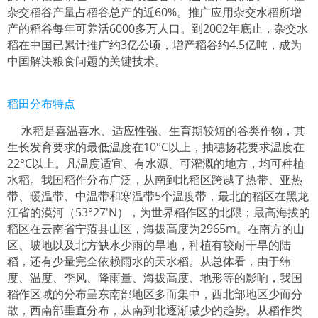
杂交稻谷产量占稻谷总产的近60%。推广应用杂交水稻所增
产的稻谷每年可养活6000多万人口。到2002年底止，杂交水
稻在中国已累计推广约3亿公顷，增产稻谷约4.5亿吨，成为
中国解决粮食问题的关键技术。
稻田分布特点
水稻是喜温喜水、适应性强、生育期较短的谷类作物，其
生长发育要求的最低温度在10°C以上，抽穗扬花要求温度在
22°C以上。凡温度适宜、有水源、可灌溉的地方，均可种植
水稻。我国稻作分布广泛，从南到北稻区跨越了热带、亚热
带、暖温带、中温带和寒温带5个温度带，最北的稻区在黑龙
江省的漠河（53°27'N），为世界稻作区的北限；最高海拔的
稻区在云南省宁蒗县山区，海拔高度为2965m。在南方的山
区、坡地以及北方缺水少雨的旱地，种植有较耐干旱的陆
稻，还有少量完全依赖雨水的天水稻。从总体看，由于纬
度、温度、季风、降雨量、海拔高度、地形等的影响，我国
稻作区域的分布呈东南部地区多而集中，西北部地区少而分
散，西南部垂直分布，从南到北逐渐减少的趋势。从稻作类