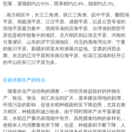
型看，灌溉稻约占
，雨养稻约占
，陆稻约占
。
93%
4%
3%
南方稻区中，长江三角洲、珠江三角洲、皖中平原、鄱阳湖
平原、洞庭湖平原、江汉平原、成都平原，以及云贵等省的
坝地平原最为集中，浙闽等省的滨海平原、台湾省的西部平
原也是稻作较集中的地区。北方稻区则以淮北平原、河南的
引黄灌区、山东的济宁滨湖地区、河北的渤海湾沿岸、宁夏
的银川平原、新疆的塔里木和准噶尔盆地、甘肃的河西走
廓、东北的辽河平原和东南沿海平原、松花江流域和牡丹江
的半山区和三江平原为多。
目前水稻生产的特点
随着农业产业结构的调整，一些经济效益较好的作物生
产、牧业、渔业、创汇农业的扩大，基本建设用地的剧增，
环境污染的影响，促使水稻种植面积呈下降趋势，尤其在南
方稻区，种植面积减少较多。由于同时期单产水平显著提
高，水稻总产量仍表现稳中有升。虽然膳食结构的多样化，
使稻米人均消费量有所下降，但是，种植面积不断下降、人
口持续增长、干旱加剧，以及环境条件恶化等因素已对我国