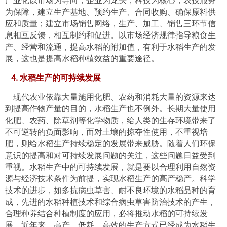
产业化以市场为导向，企业为龙头，科技为核心，农技服务
为保障，建立生产基地、预约生产、合同收购、确保原料供
应和质量；建立市场销售网络，生产、加工、销售三环节信
息相互反馈，相互制约和促进。以市场经济规律指导粮食生
产、经营和流通，提高水稻的附加值，有利于水稻生产的发
展，这也是提高水稻种植效益的重要途径。
4. 水稻生产的可持续发展
现代农业依靠大量施用化肥、农药和消耗大量的资源来达
到提高作物产量的目的，水稻生产也不例外。长期大量使用
化肥、农药、除草剂等化学物质，给人类的生存环境带来了
不可逆转的负面影响，而对土壤的掠夺性使用，不重视培
肥，则给水稻生产持续稳定的发展带来威胁。随着人们环保
意识的提高和对可持续发展问题的关注，这些问题日益受到
重视。水稻生产中的可持续发展，就是要以合理利用自然资
源与经济技术条件为前提，实现水稻生产的高产稳产。科学
技术的进步，如多抗病虫草害、耐不良环境的水稻品种的育
成，先进的水稻种植技术和综合病虫草害防治技术的产生，
合理种养结合种植制度的应用，必将推动水稻的可持续发
展。近年来，高产、低耗、高效的生产方式已经成为水稻生