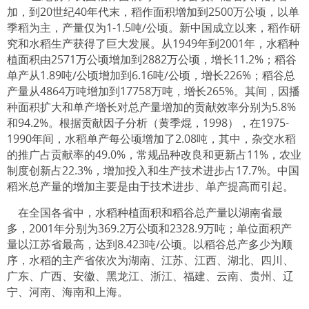
加，到20世纪40年代末，稻作面积增加到2500万公顷，以单
季稻为主，产量仅为1-1.5吨/公顷。新中国成立以来，稻作研
究和水稻生产获得了巨大发展。从1949年到2001年，水稻种
植面积由2571万公顷增加到2882万公顷，增长11.2%；稻谷
单产从1.89吨/公顷增加到6.16吨/公顷，增长226%；稻谷总
产量从4864万吨增加到17758万吨，增长265%。其间，因播
种面积扩大和单产增长对总产量增加的贡献效率分别为5.8%
和94.2%。根据贡献因子分析（黄季焜，1998），在1975-
1990年间，水稻单产每公顷增加了2.08吨，其中，杂交水稻
的推广占贡献率的49.0%，常规品种改良和更新占11%，农业
制度创新占22.3%，增加投入和生产技术进步占17.7%。中国
稻米总产量的增加主要是由于技术进步、单产提高而引起。
在全国各省中，水稻种植面积和稻谷总产量以湖南省最
多，2001年分别为369.2万公顷和2328.9万吨；单位面积产
量以江苏省最高，达到8.423吨/公顷。以稻谷总产多少为顺
序，水稻的主产省依次为湖南、江苏、江西、湖北、四川、
广东、广西、安徽、黑龙江、浙江、福建、云南、贵州、辽
宁、河南、海南和上海。