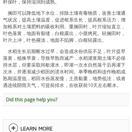
秆保叶，保持湿润到成熟。
搁田可以降低地下水位，排除土壤有毒物质，改善土壤通
气状况，提高土壤温度，促进根系生长，提高根系活力，增
加根系对土壤肥料的吸收利用。重搁田时，叶片缩短直立，
叶色落黄，地面有裂缝，白根露出，小蘖烤死。轻搁田时，
叶片上冲，叶色褪淡，地面不陷脚，白根轻露出。
水稻生长后期断水过早，会造成水份供应不足，叶片提早
落黄，植株早衰，导致早熟而减产，水稻灌浆期土壤不必保
持水层，但要采取间歇灌水，即灌一次水自然落干后再灌下
次水，并逐渐减少稻田的渍水时间。单季晚稻和连作晚稻成
熟期温度低，稻田水份蒸发慢，土质黏重，地势低洼，或者
遇连续阴雨天气，可提前排水，在收获前10天左右断水。
Did this page help you?
LEARN MORE