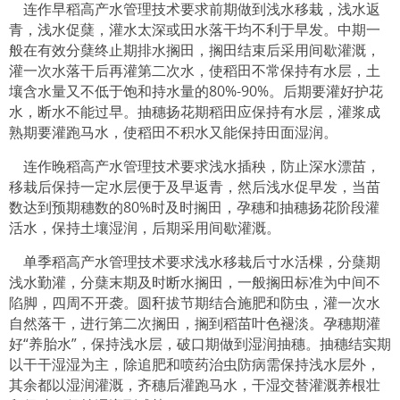
连作早稻高产水管理技术要求前期做到浅水移栽，浅水返
青，浅水促蘖，灌水太深或田水落干均不利于早发。中期一
般在有效分蘖终止期排水搁田，搁田结束后采用间歇灌溉，
灌一次水落干后再灌第二次水，使稻田不常保持有水层，土
壤含水量又不低于饱和持水量的80%-90%。后期要灌好护花
水，断水不能过早。抽穗扬花期稻田应保持有水层，灌浆成
熟期要灌跑马水，使稻田不积水又能保持田面湿润。
连作晚稻高产水管理技术要求浅水插秧，防止深水漂苗，
移栽后保持一定水层便于及早返青，然后浅水促早发，当苗
数达到预期穗数的80%时及时搁田，孕穗和抽穗扬花阶段灌
活水，保持土壤湿润，后期采用间歇灌溉。
单季稻高产水管理技术要求浅水移栽后寸水活棵，分蘖期
浅水勤灌，分蘖末期及时断水搁田，一般搁田标准为中间不
陷脚，四周不开袭。圆秆拔节期结合施肥和防虫，灌一次水
自然落干，进行第二次搁田，搁到稻苗叶色褪淡。孕穗期灌
好“养胎水”，保持浅水层，破口期做到湿润抽穗。抽穗结实期
以干干湿湿为主，除追肥和喷药治虫防病需保持浅水层外，
其余都以湿润灌溉，齐穗后灌跑马水，干湿交替灌溉养根壮