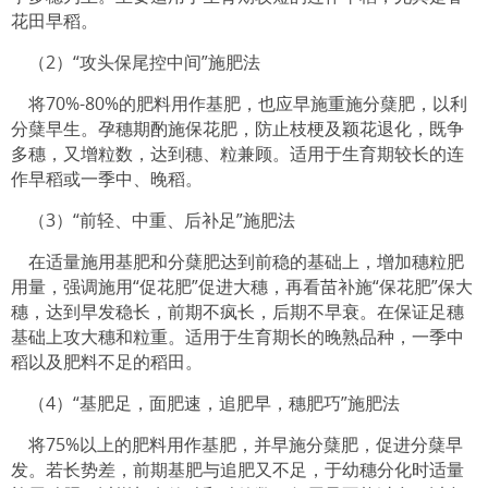
花田早稻。
（2）“攻头保尾控中间”施肥法
将70%-80%的肥料用作基肥，也应早施重施分蘖肥，以利
分蘖早生。孕穗期酌施保花肥，防止枝梗及颖花退化，既争
多穗，又增粒数，达到穗、粒兼顾。适用于生育期较长的连
作早稻或一季中、晚稻。
（3）“前轻、中重、后补足”施肥法
在适量施用基肥和分蘖肥达到前稳的基础上，增加穗粒肥
用量，强调施用“促花肥”促进大穗，再看苗补施“保花肥”保大
穗，达到早发稳长，前期不疯长，后期不早衰。在保证足穗
基础上攻大穗和粒重。适用于生育期长的晚熟品种，一季中
稻以及肥料不足的稻田。
（4）“基肥足，面肥速，追肥早，穗肥巧”施肥法
将75%以上的肥料用作基肥，并早施分蘖肥，促进分蘖早
发。若长势差，前期基肥与追肥又不足，于幼穗分化时适量