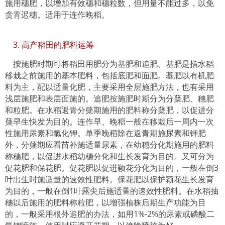
施用穗肥，以增加有效穗和穗粒数，但用量不能过多，以免
贪青迟穗。适用于连作晚稻。
3. 高产稻田的肥料运筹
按施肥时期可将稻田用肥分为基肥和追肥。基肥是指水稻
移栽之前施用的基本肥料，包括底肥和面肥。基肥以有机肥
料为主，配以适量化肥，主要采用全层施肥方法，也有采用
浅层施肥和表层面施的。追肥按施肥时期分为分蘖肥、穗肥
和粒肥。在水稻返青分蘖期施用的肥料称分蘖肥，以促进分
蘖早生快发为目的。连作早、晚稻一般在移栽后一周内一次
性施用尿素和氯化钾。单季晚稻除在返青期施尿素和钾肥
外，分蘖期应看苗补施适量尿素，在幼穗分化期施用的肥料
称穗肥，以促进水稻幼穗分化和生长发育为目的。又可分为
促花肥和保花肥。促花肥以促进颖花分化为目的，一般在倒3
叶出生时施适量的速效性肥料。保花肥以保护颖花生长发育
为目的，一般在倒1叶露尖后施适量的速效性肥料。在水稻抽
穗以后施用的肥料称粒肥，以增强植株后期生产功能为目
的，一般采用根外追肥的办法，如用1%-2%的尿素或磷酸二