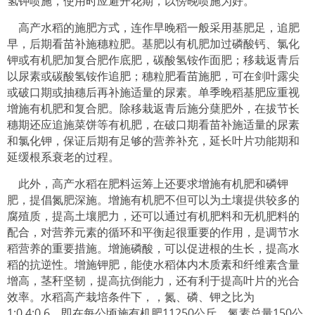
氢钾喷施，使用时应避开花期，以傍晚喷施为好。
高产水稻的施肥方式，连作早晚稻一般采用基肥足，追肥
早，后期看苗补施穗粒肥。基肥以有机肥加过磷酸钙、氯化
钾或有机肥加复合肥作底肥，碳酸氢铵作面肥；移栽返青后
以尿素或碳酸氢铵作追肥；穗粒肥看苗施肥，可在剑叶露尖
或破口期或抽穗后再补施适量的尿素。单季晚稻基肥应重视
增施有机肥和复合肥。除移栽返青后施分蘖肥外，在拔节长
穗期还应追施菜饼等有机肥，在破口期看苗补施适量的尿素
和氯化钾，保证后期有足够的营养补充，延长叶片功能期和
延缓根系衰老的过程。
此外，高产水稻在肥料运筹上还要求增施有机肥和磷钾
肥，提倡氮肥深施。增施有机肥不但可以为土壤提供较多的
腐殖质，提高土壤肥力，还可以通过有机肥料和无机肥料的
配合，对营养元素的循环和平衡起很重要的作用，是调节水
稻营养的重要措施。增施磷酸，可以促进根的生长，提高水
稻的抗逆性。增施钾肥，能使水稻体内木质素和纤维素含量
增高，茎秆坚韧，提高抗倒能力，还有利于提高叶片的光合
效率。水稻高产栽培条件下，，氮、磷、钾之比为
1:0.4:0.6，即在每公顷施有机肥11250公斤、氮素总量150公