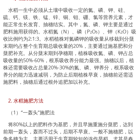
水稻一生中必须从土壤中吸收一定的氮、磷、钾、硅、
硫、钙、镁、铁、锰、锌、铜、钼、硼、氯等营养元素，才
能正常生长发育、抽穗结实。其中，氮、磷、钾主要是通过
肥料施用获得的。水稻氮（N）、磷（P
O
）、钾（K
O）吸
2
5
2
收比例约为2:1:3。水稻植株对氮磷钾的吸收量从移栽到分蘖
末期约占整个生育期总吸收量的20%，主要通过施基肥和分
蘖肥补充。从分蘖末期到孕穗期，植株吸收氮、磷、钾占总
吸收量的50%-60%，根系吸收养分能力最强。抽穗以后，植
株还需要吸收占总量20%-30%的氮、磷、钾养分，根系吸收
养分的能力迅速减弱，为防止后期植株早衰，抽穗前还需适
施肥料，抽穗后通过根外追肥加以补充。
2. 水稻施肥方法
（1）“一轰头”施肥法
将80%以上的肥料作为基肥，并且早施重施分蘖肥，达到
前期一轰头，轰而不过头，后期不早衰。一般不施穗肥，以
争多穗为主。主要适用于生育期较短的连作早稻，尤其是春