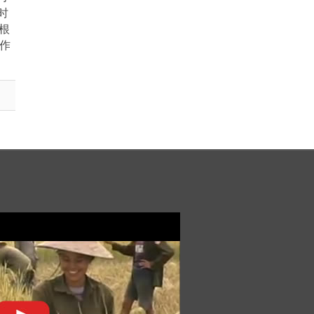
时
根
蘖作