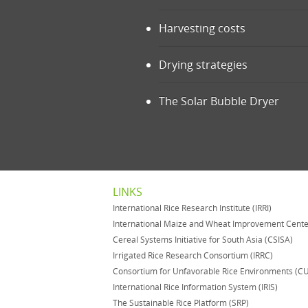
Harvesting costs
Drying strategies
The Solar Bubble Dryer
LINKS
International Rice Research Institute (IRRI)
International Maize and Wheat Improvement Cent
Cereal Systems Initiative for South Asia (CSISA)
Irrigated Rice Research Consortium (IRRC)
Consortium for Unfavorable Rice Environments (C
International Rice Information System (IRIS)
The Sustainable Rice Platform (SRP)