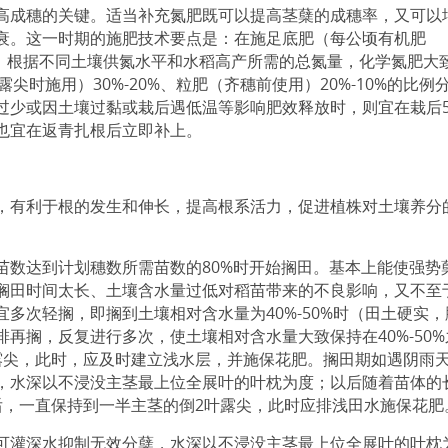
高成穗的关键。适当补充氮肥既可以提高茎蘖的成穗率，又可以
衰。这一时期的施肥技术要点是：在施足底肥（每公顷有机肥
上，根据不同土壤供氮水平和水稻高产所需的总氮量，化学氮肥大
露尖时施用）30%-20%、粒肥（齐穗前使用）20%-10%的比例
过少或因土壤过黏或栽后遇低温等影响肥效释放时，则宜在栽后
也宜在返青扎根后立即补上。
，有利于根的发生和伸长，提高根系活力，促进植株对土壤养分
数达到计划穗数所需苗数的80%时开始搁田。基本上能使强势
搁田时间太长、土壤含水量过低对稻苗带来的不良影响，又不至
多次轻搁，即搁到土壤相对含水量为40%-50%时（田土硬实，
再搁，反复进行多次，使土壤相对含水量大致保持在40%-50%
露尖，此时，应及时建立浅水层，并施保花肥。搁田期如遇阴雨
，水深以不浸没主茎最上位全展叶的叶枕为度；以后随着苗体的
米后，一直保持到一半主茎的倒2叶露尖，此时应排浅田水施保花肥
可灌深水抑制无效分蘖，水深以不浸没主茎最上位全展叶的叶枕