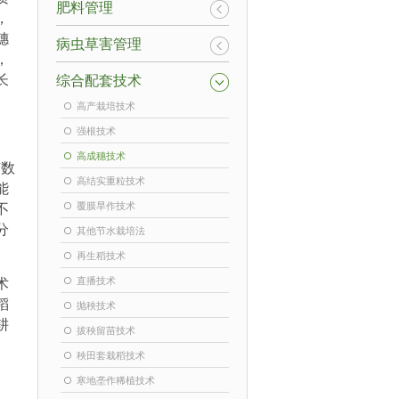
肥料管理
，
穗
病虫草害管理
，
长
综合配套技术
高产栽培技术
强根技术
高成穗技术
苗数
高结实重粒技术
能
不
覆膜旱作技术
分
其他节水栽培法
再生稻技术
术
直播技术
稻
抛秧技术
耕
拔秧留苗技术
秧田套栽稻技术
寒地垄作稀植技术