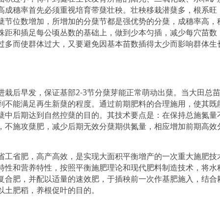
高成穗率首先必须重视培育带蘖壮秧。壮秧移栽潜蘖多，根系旺
蘖节位数增加，所增加的分蘖节都是强优势的分蘖，成穗率高，
株距和插足每公顷丛数的基础上，做到少本匀插，减少每穴苗数
过多而使群体过大，又要避免因基本苗数插得太少而影响群体生
栽后早发，保证基部2-3节分蘖芽能正常萌动出蘖。当大田总
到不能满足再生新蘖的程度。通过前期肥料的合理施用，使其既
蘖中后期达到自然控蘖的目的。其技术要点是：在保持总施氮量
，不施攻蘖肥，减少后期无效分蘖期供氮量，相应增加前期高效
省工省肥，高产高效，是实现大面积平衡增产的一次重大施肥技
特性和营养特性，按照平衡施肥理论和现代肥料制造技术，将水
复合肥，并配以适量的速效肥，于插秧前一次作基肥施入，结合
以土肥稻，养根促叶的目的。