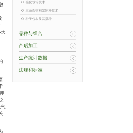
强化栽培技术
增
三系杂交稻繁制种技术
致
种子包衣及其播种
分
5天
品种与组合
产后加工
生产统计数据
的
法规和标准
蘖
于
脚
之
天气
长
。
为