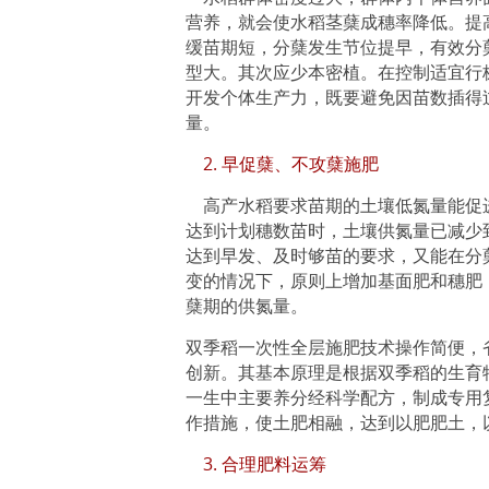
营养，就会使水稻茎蘖成穗率降低。提
缓苗期短，分蘖发生节位提早，有效分
型大。其次应少本密植。在控制适宜行
开发个体生产力，既要避免因苗数插得
量。
2. 早促蘖、不攻蘖施肥
高产水稻要求苗期的土壤低氮量能促进
达到计划穗数苗时，土壤供氮量已减少
达到早发、及时够苗的要求，又能在分
变的情况下，原则上增加基面肥和穗肥
蘖期的供氮量。
双季稻一次性全层施肥技术操作简便，
创新。其基本原理是根据双季稻的生育
一生中主要养分经科学配方，制成专用
作措施，使土肥相融，达到以肥肥土，
3. 合理肥料运筹