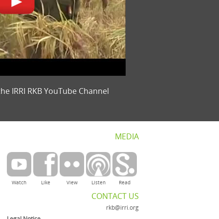
the IRRI RKB YouTube Channel
MEDIA
Watch
Like
View
Listen
Read
CONTACT US
rkb@irri.org
Legal Notice