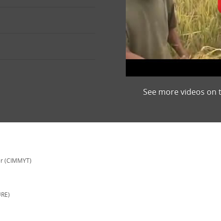
See more videos on 
er (CIMMYT)
URE)