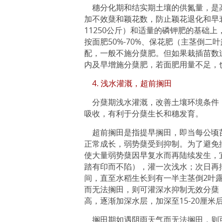
穗分化期和结实期土壤的供氮量，是
加不效蘖和颖花数，防止颖花退化和早
11250公斤）和适量的磷钾肥的基础
按面肥50%-70%、保花肥（主茎倒二叶
配，一般不施分蘖肥。但如果栽插苗数
内及早增施分蘖肥，若面肥用量不足，
4. 浅水灌溉，超前搁田
分蘖期浅水灌溉，改善土壤环境条件
吸收，有利于分蘖生长和穗发育。
超前搁田是指提早搁田，即当每公顷苗
正常成长，弱势蘖受到抑制。为了避免
使大量弱势蘖因早复水而再陆续发生，宜
踏有印而不陷），灌一次浅水；次日再排
间，直至水稻生长到有一半主茎倒2叶
而无法搁田，则可灌深水抑制无效分蘖
高，逐渐加深水层，加深至15-20厘
搁田期如遇阴雨天气而无法搁田，则