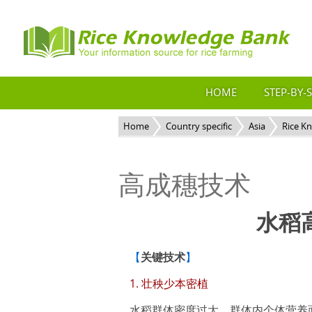
HOME
STEP-BY-
Home
Country specific
Asia
Rice K
高成穗技术
水稻
【
关键技术
】
1. 壮秧少本密植
水稻群体密度过大，群体内个体营养