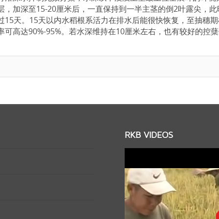
，加深至15-20厘米后，一直保持到一半主茎的倒2叶露尖，此
15天。15天以内水稻根系活力在排水后能很快恢复，至抽穗期
可高达90%-95%。若水深维持在10厘米左右，也有较好的控
RKB VIDEOS