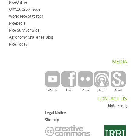
RiceOnline
ORYZA Crop model
World Rice Statistics
Ricepedia
Rice Survivor Blog
Agronomy Challenge Blog
Rice Today
MEDIA
Watch
Like
View
Listen
Read
CONTACT US
rkb@irri.org
Legal Notice
Sitemap