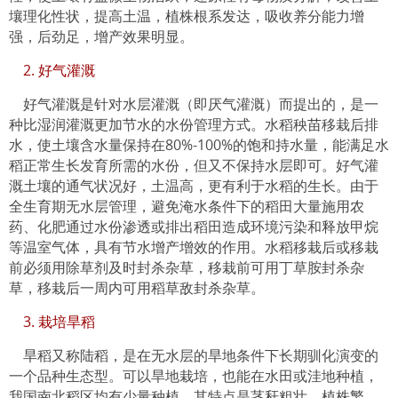
壤理化性状，提高土温，植株根系发达，吸收养分能力增
强，后劲足，增产效果明显。
2. 好气灌溉
好气灌溉是针对水层灌溉（即厌气灌溉）而提出的，是一
种比湿润灌溉更加节水的水份管理方式。水稻秧苗移栽后排
水，使土壤含水量保持在80%-100%的饱和持水量，能满足水
稻正常生长发育所需的水份，但又不保持水层即可。好气灌
溉土壤的通气状况好，土温高，更有利于水稻的生长。由于
全生育期无水层管理，避免淹水条件下的稻田大量施用农
药、化肥通过水份渗透或排出稻田造成环境污染和释放甲烷
等温室气体，具有节水增产增效的作用。水稻移栽后或移栽
前必须用除草剂及时封杀杂草，移栽前可用丁草胺封杀杂
草，移栽后一周内可用稻草敌封杀杂草。
3. 栽培旱稻
旱稻又称陆稻，是在无水层的旱地条件下长期驯化演变的
一个品种生态型。可以旱地栽培，也能在水田或洼地种植，
我国南北稻区均有少量种植。其特点是茎秆粗壮，植株繁