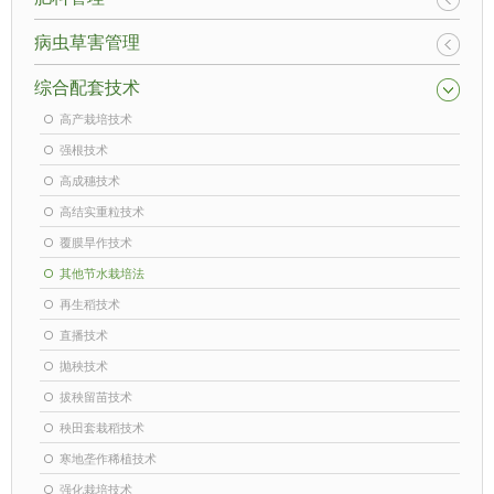
病虫草害管理
综合配套技术
高产栽培技术
强根技术
高成穗技术
高结实重粒技术
覆膜旱作技术
其他节水栽培法
再生稻技术
直播技术
抛秧技术
拔秧留苗技术
秧田套栽稻技术
寒地垄作稀植技术
强化栽培技术