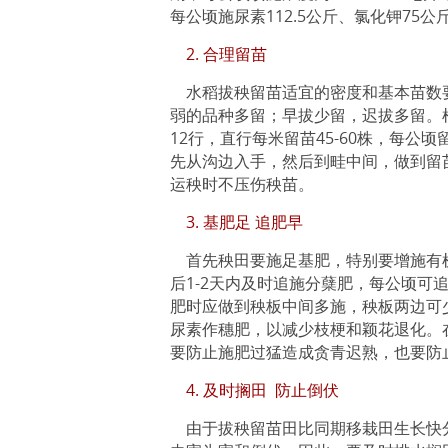
每公顷施尿素112.5公斤、氯化钾75公
2. 合理留苗
水稻拔秧留苗适宜的密度和基本苗数
弱的品种多留；早拔少留，迟拔多留。根据1
12行，直行每米留苗45-60株，每公
先从沟边入手，然后到畦中间，做到留
运秧时不压伤秧苗。
3. 基肥足 追肥早
首先秧田要施足基肥，特别要增施有
后1-2天内及时追施分蘖肥，每公顷可追施
肥时应做到秧板中间多施，秧板两边可
尿素作穗肥，以减少枝梗和颖花退化。
要防止施肥过猛造成贪青迟熟，也要防
4. 及时搁田 防止倒伏
由于拔秧留苗田比同期移栽田生长快