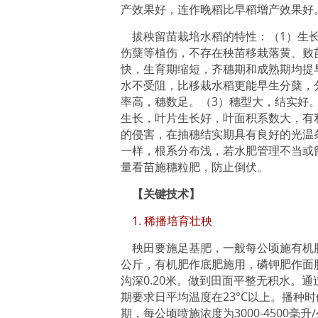
产效果好，连作晚稻比早稻增产效果好
拔秧留苗栽培水稻的特性：（1）生长
伤蘖等植伤，不存在秧苗移栽落黄、败
快，生育期缩短，齐穗期和成熟期均提
水不受阻，比移栽水稻更能早生分蘖，
率高，穗数足。（3）穗型大，结实好
生长，叶片生长好，叶面积系数大，有
的侵害，在抽穗结实期具有良好的光温
一样，根系分布浅，若水肥管理不当或
量看苗施穗粒肥，防止倒伏。
【关键技术】
1. 稀播培育壮秧
秧田要施足基肥，一般每公顷施有机肥15
公斤，有机肥作底肥施用，磷钾肥作面肥
沟深0.20米。做到田面平整无积水。
期要求日平均温度在23°C以上。播种
期，每公顷喷施浓度为3000-4500毫