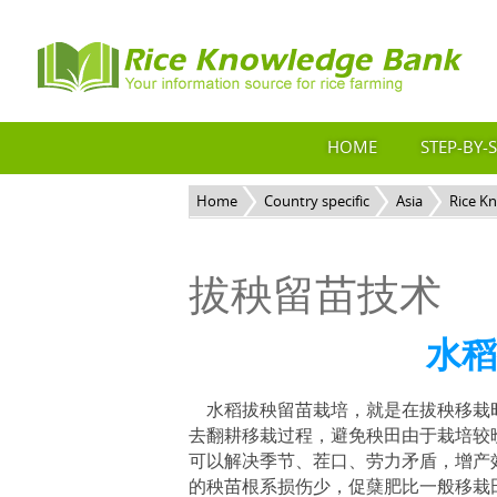
HOME
STEP-BY-
Home
Country specific
Asia
Rice K
拔秧留苗技术
水稻
水稻拔秧留苗栽培，就是在拔秧移栽
去翻耕移栽过程，避免秧田由于栽培较
可以解决季节、茬口、劳力矛盾，增产
的秧苗根系损伤少，促蘖肥比一般移栽