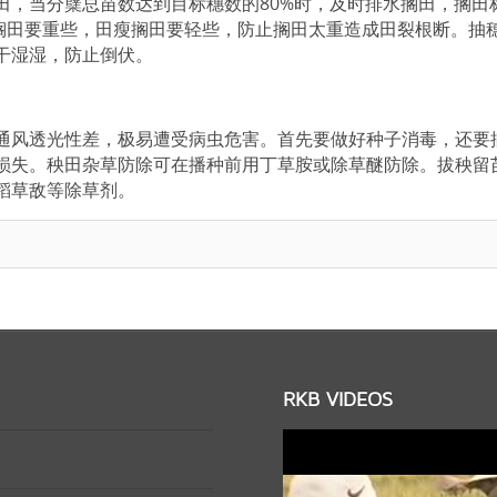
田，当分蘖总苗数达到目标穗数的80%时，及时排水搁田，搁田
肥搁田要重些，田瘦搁田要轻些，防止搁田太重造成田裂根断。抽
干湿湿，防止倒伏。
通风透光性差，极易遭受病虫危害。首先要做好种子消毒，还要
损失。秧田杂草防除可在播种前用丁草胺或除草醚防除。拔秧留
稻草敌等除草剂。
RKB VIDEOS