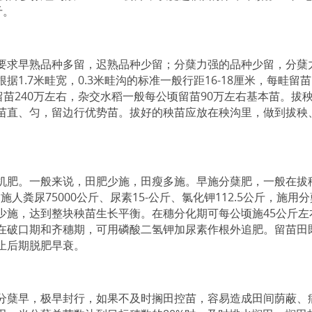
斤。
要求早熟品种多留，迟熟品种少留；分蘖力强的品种少留，分蘖
.7米畦宽，0.3米畦沟的标准一般行距16-18厘米，每畦留苗1
顷留苗240万左右，杂交水稻一般每公顷留苗90万左右基本苗。拔
苗直、匀，留边行优势苗。拔好的秧苗应放在秧沟里，做到拔秧
机肥。一般来说，田肥少施，田瘦多施。早施分蘖肥，一般在拔
人粪尿75000公斤、尿素15-公斤、氯化钾112.5公斤，施用分
少施，达到整块秧苗生长平衡。在穗分化期可每公顷施45公斤左
在破口期和齐穗期，可用磷酸二氢钾加尿素作根外追肥。留苗田
止后期脱肥早衰。
分蘖早，极早封行，如果不及时搁田控苗，容易造成田间荫蔽、