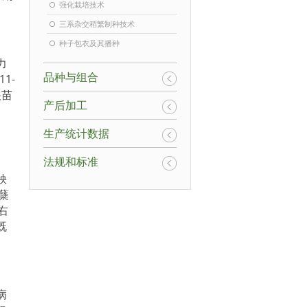
强化栽培技术
三系杂交稻繁制种技术
种子包衣及其播种
力
品种与组合
1-
秧苗
产后加工
、
生产统计数据
法规和标准
秧
蘖
右
既
病