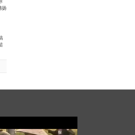
标
穗扬
搞
苗