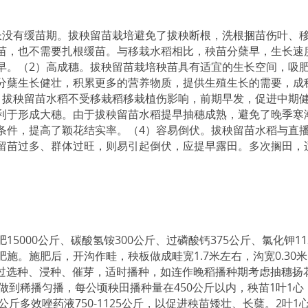
。
没有缓苗期。拔秧留苗栽培避免了拔秧断根，洗根捆苗伤叶、
苗，也不需要扎根缓苗。与移栽水稻相比，秧苗分蘖早，生长速
早。（2）高成穗。拔秧留苗栽培秧苗具有适宜的生长空间，吸
分蘖生长健壮，积累更多的营养物质，提供生殖生长的需要，成
。拔秧留苗水稻不受移栽稻移栽植伤影响，前期早发，促进中期
利于形成大穗。由于拔秧留苗水稻提早抽穗成熟，避免了晚季寒
条件，提高了颖花结实率。（4）容易倒伏。拔秧留苗水稻与直
留苗过多、群体过旺，则易引起倒伏，应提早露田。多次搁田，
000公斤、碳酸氢铵300公斤、过磷酸钙375公斤、氯化钾112
施。施肥后，开沟作畦，秧板做成畦宽1.7米左右，沟宽0.30
通过选种、浸种、催芽，适时播种，如连作晚稻播种期考虑抽穗扬
时做到稀播匀播，每公顷秧田播种量在450公斤以内，秧苗1叶1心
升/公斤多效唑药液750-1125公斤，以促进秧苗矮壮、长蘖。2叶1