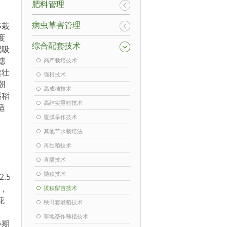
肥料管理
病虫草害管理
移栽
度
综合配套技术
肥吸
穗
高产栽培技术
健壮
强根技术
潮
高成穗技术
播稻
高结实重粒技术
适
覆膜旱作技术
其他节水栽培法
再生稻技术
直播技术
抛秧技术
.5
米，
拔秧留苗技术
花
秧田套栽稻技术
寒地垄作稀植技术
心期