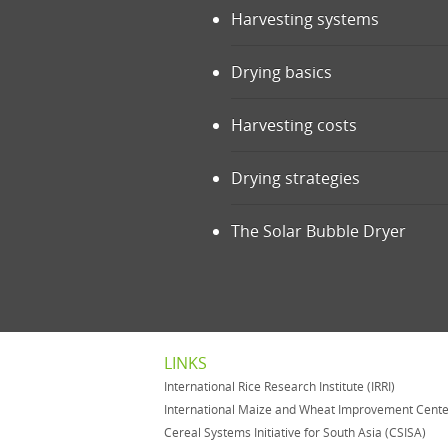
Harvesting systems
Drying basics
Harvesting costs
Drying strategies
The Solar Bubble Dryer
LINKS
International Rice Research Institute (IRRI)
International Maize and Wheat Improvement Cent
Cereal Systems Initiative for South Asia (CSISA)