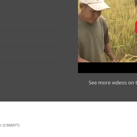
See more videos on 
er (CIMMYT)