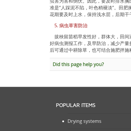
虫害为害和倒伏。因此，要及时排水搁
准是“人踩泥不陷，叶色稍褪淡”。田
花期要及时上水，保持浅水层，后期干
5. 病虫草害防治
拔秧留苗稻早发性好，群体大，田间
好病虫测报工作，及早防治，减少产量
后可通过中耕除草，也可结合施肥拌施
Did this page help you?
POPULAR ITEMS
Drying systems