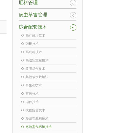
肥料管理
病虫草害管理
综合配套技术
高产栽培技术
强根技术
高成穗技术
高结实重粒技术
覆膜旱作技术
其他节水栽培法
再生稻技术
直播技术
抛秧技术
拔秧留苗技术
秧田套栽稻技术
寒地垄作稀植技术