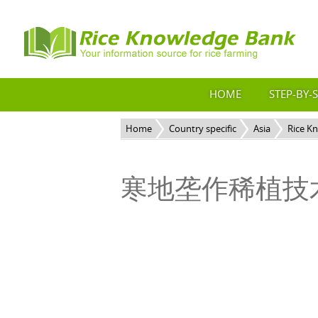
HOME
STEP-BY-
Home
Country specific
Asia
Rice K
寒地垄作稀植技