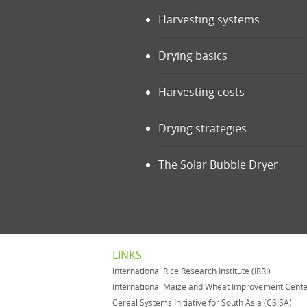
Harvesting systems
Drying basics
Harvesting costs
Drying strategies
The Solar Bubble Dryer
LINKS
International Rice Research Institute (IRRI)
International Maize and Wheat Improvement Cent
Cereal Systems Initiative for South Asia (CSISA)