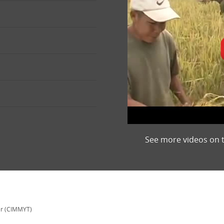
See more videos on 
er (CIMMYT)